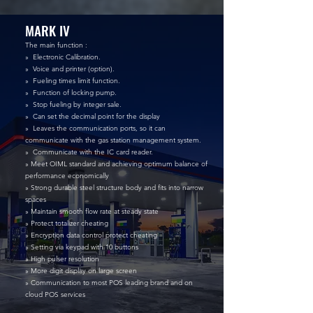
MARK IV
The main function :
» Electronic Calibration.
» Voice and printer (option).
» Fueling times limit function.
» Function of locking pump.
» Stop fueling by integer sale.
» Can set the decimal point for the display
» Leaves the communication ports, so it can
communicate with the gas station management system.
» Communicate with the IC card reader.
» Meet OIML standard and achieving optimum balance of
performance economically
» Strong durable steel structure body and fits into narrow
spaces
» Maintain smooth flow rate at steady state
» Protect totalizer cheating
» Encryption data control protect cheating
» Setting via keypad with 10 buttons
» High pulser resolution
» More digit display on large screen
» Communication to most POS leading brand and on
cloud POS services