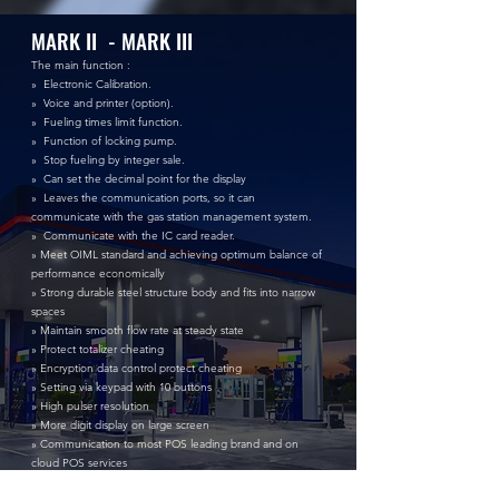
MARK II - MARK III
The main function :
» Electronic Calibration.
» Voice and printer (option).
» Fueling times limit function.
» Function of locking pump.
» Stop fueling by integer sale.
» Can set the decimal point for the display
» Leaves the communication ports, so it can
communicate with the gas station management system.
» Communicate with the IC card reader.
» Meet OIML standard and achieving optimum balance of
performance economically
» Strong durable steel structure body and fits into narrow
spaces
» Maintain smooth flow rate at steady state
» Protect totalizer cheating
» Encryption data control protect cheating
» Setting via keypad with 10 buttons
» High pulser resolution
» More digit display on large screen
» Communication to most POS leading brand and on
cloud POS services