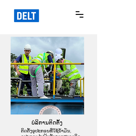
ບໍລິການຕິດຕັ້ງ
ຕິດຕັ້ງອຸປະກອນທີ່ໃຊ້ນໍ້າມັນ,