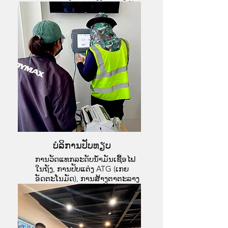
ຕາເວັນ, ແລະ ເຄື່ອງສາກລົດໄຟຟ້າ
EV.
Service Team
ບໍລິການປັບທຽບ
ການວັດແທກລະດັບນໍ້າມັນເຊື້ອໄຟ
ໃນຖັງ, ການປັບແຕ່ງ ATG (ເກຍ
ອັດຕະໂນມັດ), ການສ້າງຕາຕະລາງ
ຖັງ, ການທົດສອບແມັດປໍ້າຈ່າຍ
ນໍ້າມັນ, ແລະ ການວັດແທກນໍ້າໜັກ.