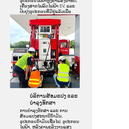
ອຸປະກອນໄຟຟ້າຫຼັງຄາແສງອາທິດ,
ເຄື່ອງສາກໄຟລົດໄຟຟ້າ EV, ແລະ
ປັບປຸງອຸປະກອນທີ່ມີຢູ່ແລ້ວເພື່ອ
ຮັບປະກັນວ່າມັນຢູ່ໃນສະພາບທີ່ໃຊ້
ງານໄດ້.
Service Team
ບໍລິການສ້ອມແປງ ແລະ
ບຳລຸງຮັກສາ
ການບຳລຸງຮັກສາ ແລະ ການ
ສ້ອມແປງສະຖານີນ້ຳມັນ,
ອຸປະກອນນ້ຳມັນເຊື້ອໄຟ, ອຸປະກອນ
ໄຟຟ້າ, ຫລັງຄາພະລັງງານແສງ