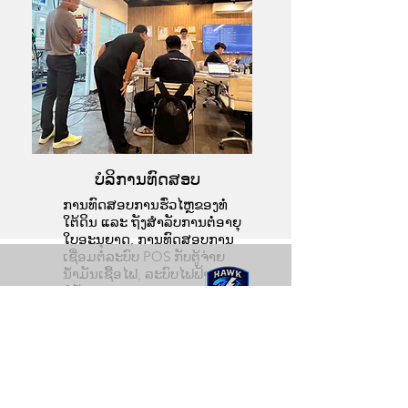
Service Team
ບໍລິການທົດສອບ
ການທົດສອບການຮົ່ວໄຫຼຂອງທໍ່
ໃຕ້ດິນ ແລະ ຖັງສຳລັບການຕໍ່ອາຍຸ
ໃບອະນຸຍາດ, ການທົດສອບການ
ເຊື່ອມຕໍ່ລະບົບ POS ກັບຕູ້ຈ່າຍ
ນໍ້າມັນເຊື້ອໄຟ, ລະບົບໄຟຟ້າ ແລະ
ທໍ່ນໍ້າ.
ຖາມຄຳຖາມ / ຮັບໃບສະເໜີລາຄາ
Service Team
ສອບຖາມຂໍ້ມູນເພີ່ມເຕີມ, ກະລຸນາຕິດຕໍ່ພວກເຮົາໄດ້ທີ່
ນີ້: ໂທ:
093 578 8878
: Line: @oilnet