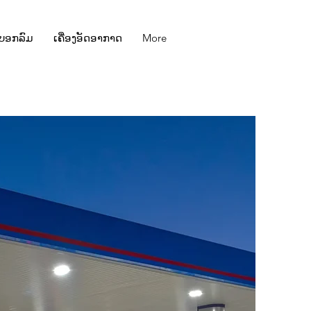
ະບອກລົມ
ເຄື່ອງອັດອາກາດ
More