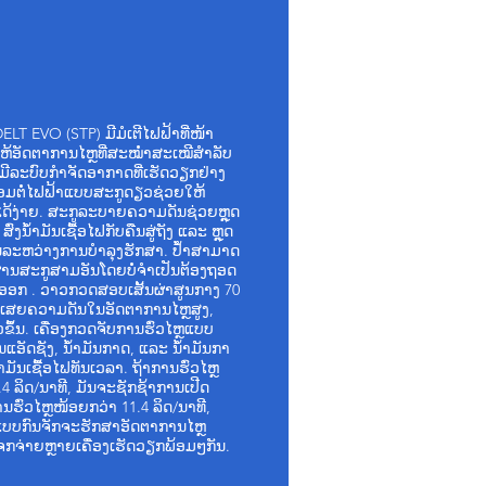
DELT EVO (STP) ມີມໍເຕີໄຟຟ້າທີ່ໜ້າ
ງໃຫ້ອັດຕາການໄຫຼທີ່ສະໝໍ່າສະເໝີສຳລັບ
ປໍ້າມີລະບົບກຳຈັດອາກາດທີ່ເຮັດວຽກຢ່າງ
ຊື່ອມຕໍ່ໄຟຟ້າແບບສະກູດຽວຊ່ວຍໃຫ້
້ງ່າຍ. ສະກູລະບາຍຄວາມດັນຊ່ວຍຫຼຸດ
ງນໍ້າມັນເຊື້ອໄຟກັບຄືນສູ່ຖັງ ແລະ ຫຼຸດ
ນລະຫວ່າງການບຳລຸງຮັກສາ. ປໍ້າສາມາດ
່ານສະກູສາມອັນໂດຍບໍ່ຈຳເປັນຕ້ອງຖອດ
ຼອອກ
. ວາວກວດສອບເສັ້ນຜ່າສູນກາງ 70
ນເສຍຄວາມດັນໃນອັດຕາການໄຫຼສູງ,
ວຂຶ້ນ. ເຄື່ອງກວດຈັບການຮົ່ວໄຫຼແບບ
ນແອັດຊັງ, ນໍ້າມັນກາດ, ແລະ ນໍ້າມັນກາ
າມັນເຊື້ອໄຟທັນເວລາ. ຖ້າການຮົ່ວໄຫຼ
1.4 ລິດ/ນາທີ, ມັນຈະຊັກຊ້າການເປີດ
ນຮົ່ວໄຫຼໜ້ອຍກວ່າ 11.4 ລິດ/ນາທີ,
ຼແບບກົນຈັກຈະຮັກສາອັດຕາການໄຫຼ
ງແຈກຈ່າຍຫຼາຍເຄື່ອງເຮັດວຽກພ້ອມໆກັນ.