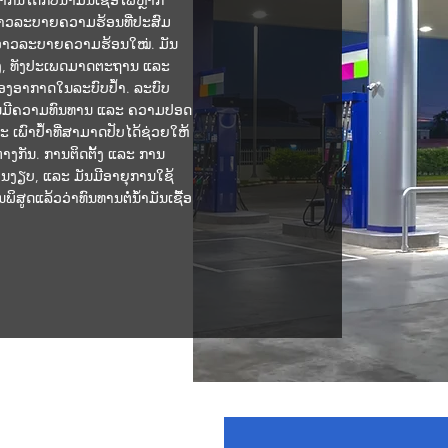
ກັນໄດ້ກັບນໍ້າມັນເຊື້ອໄຟຫຼາກ
າວລະບາຍຄວາມຮ້ອນທີ່ປະສົມ
າວລະບາຍຄວາມຮ້ອນໃໝ່. ມັນ
ຊັງ, ທັງປະເພດມາດຕະຖານ ແລະ
ນຟອງອາກາດໃນລະບົບປໍ້າ. ລະບົບ
ຂຶ້ນມີຄວາມທົນທານ ແລະ ຄວາມປອດ
 ເພົາປໍ້າທີ່ສາມາດປັບໄດ້ຊ່ວຍໃຫ້
ກຕ່າງກັນ. ການຕິດຕັ້ງ ແລະ ການ
່ນງຽບ, ແລະ ມັນມີອາຍຸການໃຊ້
ພິສູດແລ້ວວ່າທົນທານຕໍ່ນໍ້າມັນເຊື້ອ