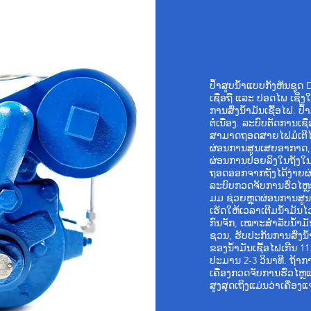
ປໍ້າສູບນ້ຳແບບກັງຫັນຊຸດ 
ເຊື່ອຖື ແລະ ປອດໄພ ເຊິ່
ການສົ່ງນໍ້າມັນເຊື້ອໄຟ. 
ຕໍ່ເນື່ອງ. ລະບົບຕັດການເ
ສາມາດຖອດສາຍໄຟມໍເຕີໄດ
ຜ່ອນການສູນເສຍອາກາດ, ສົ່
ຜ່ອນການປ່ອຍລົງໃນຖັງໃ
ຖອດອອກຈາກຖັງໄດ້ງ່າຍຜ
ລະບົບກວດຈັບການຮົ່ວໄຫ
ມມ ຊ່ວຍຫຼຸດຜ່ອນການສູ
ເຮັດໃຫ້ເວລາເຕີມນໍ້າມັນໄ
ກົນຈັກ, ເໝາະສຳລັບນໍ້າມັ
ຊວນ, ຮັບປະກັນການສົ່ງນໍ້
ຂອງນໍ້າມັນເຊື້ອໄຟເກີນ 1
ປະມານ 2-3 ວິນາທີ. ຖ້າກາ
ເຄື່ອງກວດຈັບການຮົ່ວໄຫ
ສູງສຸດເຖິງແມ່ນວ່າເຄື່ອ