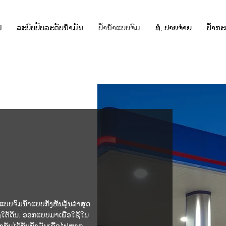
ຟ
ລະບົບປັບລະດັບນ້ຳມັນ
ປ້ຳນ້ຳແບບຈົມ
ທໍ່, ປາຍຈ່າຍ
ປໍ້າກ
ໄຟແບບຈົມນໍ້າແບບກັງຫັນລຸ້ນລ່າສຸດ
ງໃຕ້ດິນ. ອອກແບບມາເພື່ອໃຊ້ໃນ