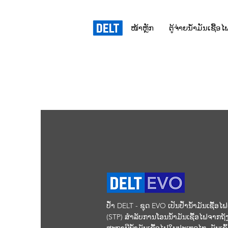
ໜ້າຫຼັກ
ຕູ້ຈ່າຍນໍ້າມັນເຊື້ອໄ
ປໍ້າ DELT - ຊຸດ EVO ເປັນປໍ້ານໍ້າມັນເຊື້ອ
(STP) ສຳລັບການໂອນນໍ້າມັນເຊື້ອໄຟຈາກຖັ