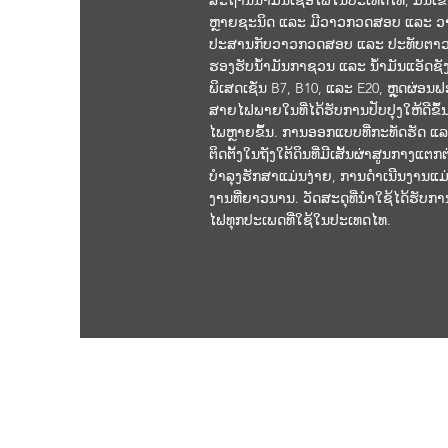
ສະຖານີນໍ້າມັນເຊື້ອໄຟໃນປະເທດໄທ, ມັນເຂົ້າ
ຫຼາຍຊະນິດ ແລະ ມີວາວກວດສອບ ແລະ ວ
ປະສານກັບວາວກວດສອບ ແລະ ປະທັບຕາວ
ຮອງຮັບນໍ້າມັນກາຊວນ ແລະ ນໍ້າມັນແອັດ
ພິເສດເຊັ່ນ B7, B10, ແລະ E20, ຫຼຸດຜ່ອ
ສາຍໄຟພາຍໃນທີ່ໄດ້ຮັບການປັບປຸງໃຫ້ດີ
ໄພຫຼາຍຂຶ້ນ. ການອອກແບບທີ່ກະທັດຮັດ ແລະ
ຕິດຕັ້ງໃນຖັງໃຕ້ດິນທີ່ມີເສັ້ນຜ່າສູນກາງແຕ
ບຳລຸງຮັກສາແມ່ນງ່າຍ, ການດໍາເນີນງານແມ
ງານທີ່ຍາວນານ. ວັດສະດຸທີ່ນໍາໃຊ້ໄດ້ຮັບການ
ໄຟທຸກປະເພດທີ່ໃຊ້ໃນປະເທດໄທ.